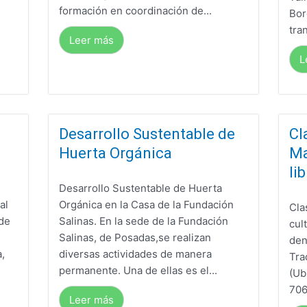
formación en coordinación de...
Bor
tra
Leer más
L
Desarrollo Sustentable de
Cl
Huerta Orgánica
Ma
li
Desarrollo Sustentable de Huerta
al
Orgánica en la Casa de la Fundación
Cla
 de
Salinas. En la sede de la Fundación
cul
Salinas, de Posadas,se realizan
den
,
diversas actividades de manera
Tra
permanente. Una de ellas es el...
(Ub
706
Leer más