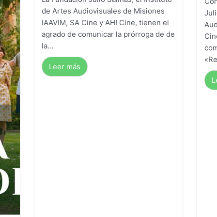
Con
de Artes Audiovisuales de Misiones
Jul
IAAVIM, SA Cine y AH! Cine, tienen el
Aud
agrado de comunicar la prórroga de de
Cin
la...
com
«Re
Leer más
L