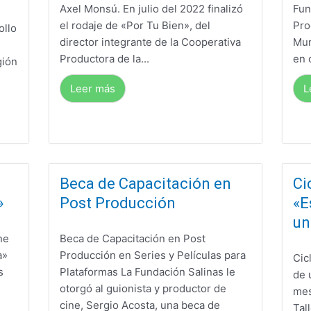
Axel Monsú. En julio del 2022 finalizó
Fun
el rodaje de «Por Tu Bien», del
Pro
ollo
director integrante de la Cooperativa
Mun
Productora de la...
en 
gión
Leer más
L
Beca de Capacitación en
Ci
»
Post Producción
«E
un
ne
Beca de Capacitación en Post
a»
Producción en Series y Películas para
Cic
s
Plataformas La Fundación Salinas le
de 
otorgó al guionista y productor de
mes
cine, Sergio Acosta, una beca de
Tal