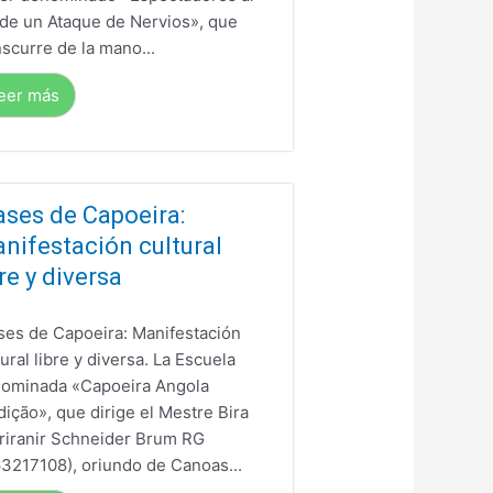
de un Ataque de Nervios», que
nscurre de la mano...
eer más
ases de Capoeira:
nifestación cultural
bre y diversa
ses de Capoeira: Manifestación
tural libre y diversa. La Escuela
ominada «Capoeira Angola
dição», que dirige el Mestre Bira
riranir Schneider Brum RG
3217108), oriundo de Canoas...