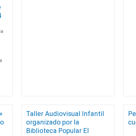
e
4
ia
a
»
Taller Audiovisual Infantil
Pe
no
organizado por la
cu
Biblioteca Popular El