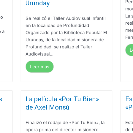
Pen
Urunday
mov
La 
no
Se realizó el Taller Audiovisual Infantil
res
en la localidad de Profundidad
mes
e a
Organizado por la Biblioteca Popular El
Fer
Urunday, de la localidad misionera de
Profundidad, se realizó el Taller
L
Audiovisual...
Leer más
s
La película «Por Tu Bien»
Es
de Axel Monsú
«P
Finalizó el rodaje de «Por Tu Bien», la
Est
ópera prima del director misionero
de 