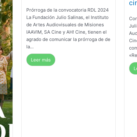
ci
Prórroga de la convocatoria RDL 2024
La Fundación Julio Salinas, el Instituto
Con
de Artes Audiovisuales de Misiones
Jul
IAAVIM, SA Cine y AH! Cine, tienen el
Aud
agrado de comunicar la prórroga de de
Cin
la...
com
«Re
Leer más
L