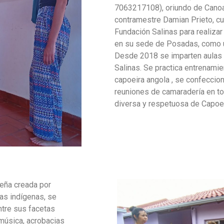
7063217108), oriundo de Canoas
contramestre Damian Prieto, cu
Fundación Salinas para realiza
en su sede de Posadas, como u
Desde 2018 se imparten aulas
Salinas. Se practica entrenamie
capoeira angola , se confeccio
reuniones de camaradería en torn
diversa y respetuosa de Capoe
leña creada por
as indígenas, se
ntre sus facetas
a música, acrobacias