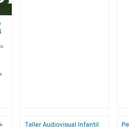
e
4
ia
a
»
Taller Audiovisual Infantil
Pe