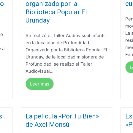
no
organizado por la
cu
Biblioteca Popular El
Pen
Urunday
mov
La 
no
Se realizó el Taller Audiovisual Infantil
res
en la localidad de Profundidad
mes
e a
Organizado por la Biblioteca Popular El
Fer
Urunday, de la localidad misionera de
Profundidad, se realizó el Taller
L
Audiovisual...
Leer más
s
La película «Por Tu Bien»
Es
de Axel Monsú
«P