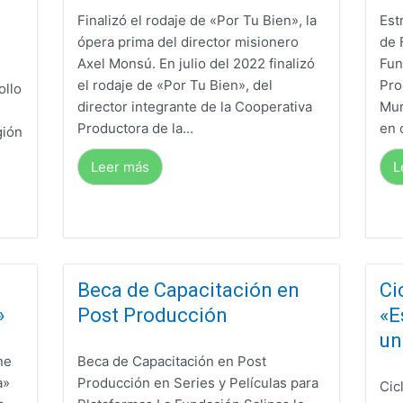
Finalizó el rodaje de «Por Tu Bien», la
Est
ópera prima del director misionero
de 
Axel Monsú. En julio del 2022 finalizó
Fun
el rodaje de «Por Tu Bien», del
Pro
ollo
director integrante de la Cooperativa
Mun
Productora de la...
en 
gión
Leer más
L
Beca de Capacitación en
Ci
»
Post Producción
«E
un
ne
Beca de Capacitación en Post
a»
Producción en Series y Películas para
Cic