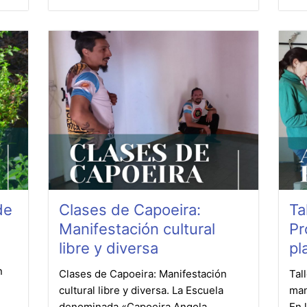
de
Clases de Capoeira:
Ta
Manifestación cultural
Pr
libre y diversa
pl
n
Clases de Capoeira: Manifestación
Tal
cultural libre y diversa. La Escuela
man
denominada «Capoeira Angola
En 