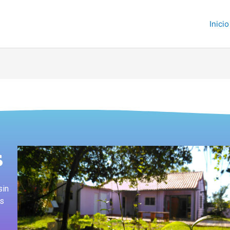
Inicio
s
sin
es