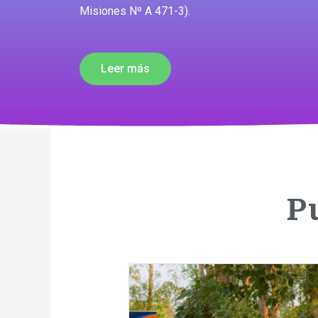
Misiones Nº A 471-3).
Leer más
P