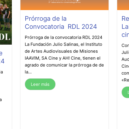
Prórroga de la
Re
Convocatoria RDL 2024
La
ci
Prórroga de la convocatoria RDL 2024
La Fundación Julio Salinas, el Instituto
Con
de Artes Audiovisuales de Misiones
e
Jul
IAAVIM, SA Cine y AH! Cine, tienen el
Aud
24
agrado de comunicar la prórroga de de
Cin
la...
ia
com
«Re
Leer más
a